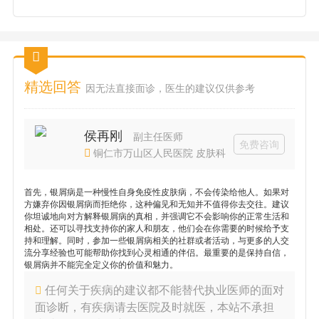
精选回答
因无法直接面诊，医生的建议仅供参考
侯再刚
副主任医师
免费咨询
铜仁市万山区人民医院 皮肤科
首先，银屑病是一种慢性自身免疫性皮肤病，不会传染给他人。如果对
方嫌弃你因银屑病而拒绝你，这种偏见和无知并不值得你去交往。建议
你坦诚地向对方解释银屑病的真相，并强调它不会影响你的正常生活和
相处。还可以寻找支持你的家人和朋友，他们会在你需要的时候给予支
持和理解。同时，参加一些银屑病相关的社群或者活动，与更多的人交
流分享经验也可能帮助你找到心灵相通的伴侣。最重要的是保持自信，
银屑病并不能完全定义你的价值和魅力。
任何关于疾病的建议都不能替代执业医师的面对
面诊断，有疾病请去医院及时就医，本站不承担