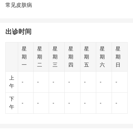
常见皮肤病
出诊时间
星
星
星
星
星
星
星
期
期
期
期
期
期
期
一
二
三
四
五
六
日
上
-
-
-
-
-
-
-
午
下
-
-
-
-
-
-
-
午