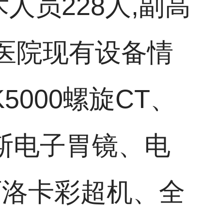
人员228人,副高
、医院现有设备情
000螺旋CT、
斯电子胃镜、电
阿洛卡彩超机、全