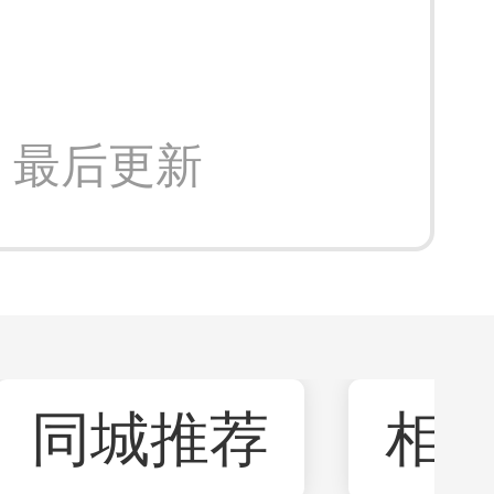
:26 最后更新
同城推荐
相