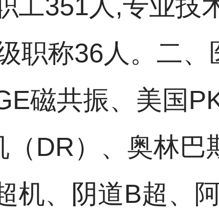
工351人,专业技术
中级职称36人。二
E磁共振、美国PK5
机（DR）、奥林巴
超机、阴道B超、