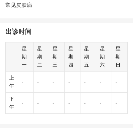
常见皮肤病
出诊时间
星
星
星
星
星
星
星
期
期
期
期
期
期
期
一
二
三
四
五
六
日
上
-
-
-
-
-
-
-
午
下
-
-
-
-
-
-
-
午