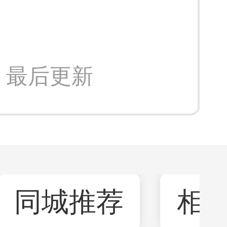
:18 最后更新
同城推荐
相