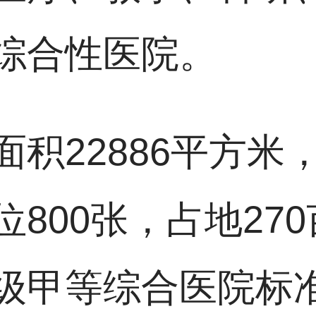
综合性医院。
积22886平方米，
800张，占地270
级甲等综合医院标