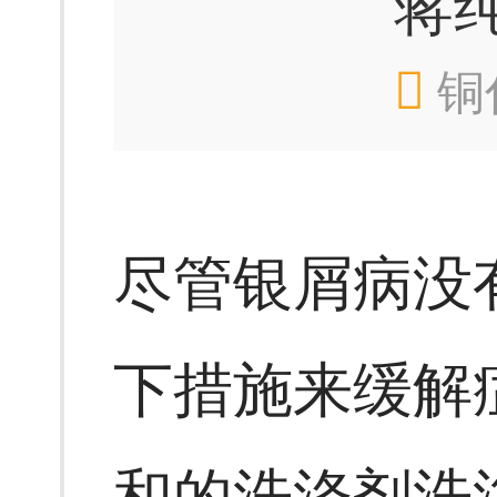
蒋
铜
尽管银屑病没
下措施来缓解
和的洗涤剂洗